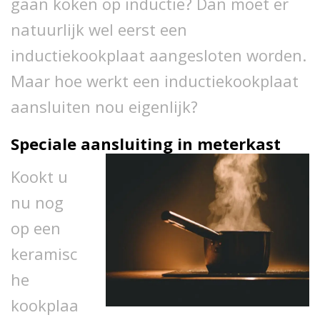
gaan koken op inductie? Dan moet er
natuurlijk wel eerst een
inductiekookplaat aangesloten worden.
Maar hoe werkt een inductiekookplaat
aansluiten nou eigenlijk?
Speciale aansluiting in meterkast
Kookt u
nu nog
op een
keramisc
he
kookplaa