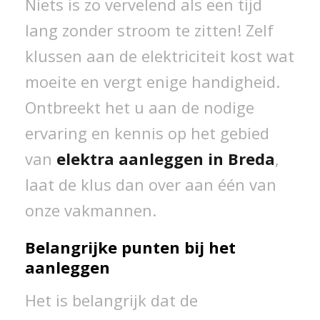
Niets is zo vervelend als een tijd
lang zonder stroom te zitten! Zelf
klussen aan de elektriciteit kost wat
moeite en vergt enige handigheid.
Ontbreekt het u aan de nodige
ervaring en kennis op het gebied
van
elektra aanleggen in Breda
,
laat de klus dan over aan één van
onze vakmannen.
Belangrijke punten bij het
aanleggen
Het is belangrijk dat de