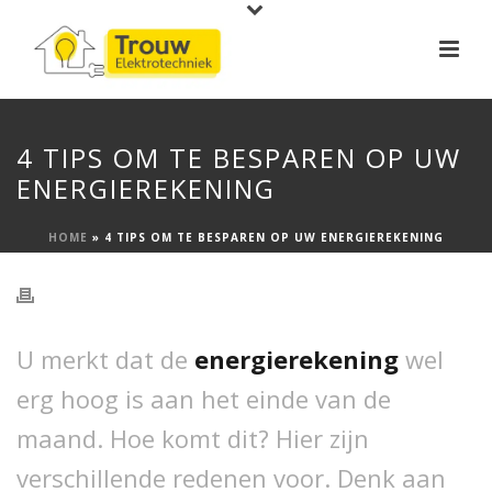
4 TIPS OM TE BESPAREN OP UW
ENERGIEREKENING
HOME
»
4 TIPS OM TE BESPAREN OP UW ENERGIEREKENING
U merkt dat de
energierekening
wel
erg hoog is aan het einde van de
maand. Hoe komt dit? Hier zijn
verschillende redenen voor. Denk aan